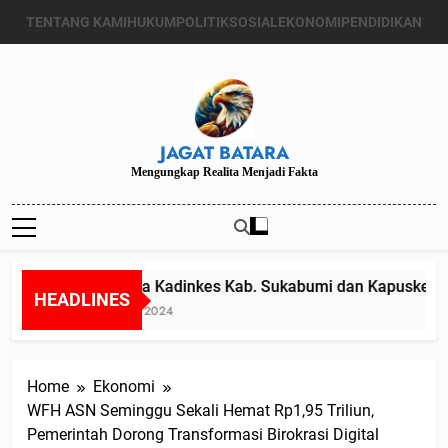
Skip
TENTANG KAMI
HUKUM
POLITIK
SOSIAL
EKONOMI
PENDIDIKAN
to
content
JAGAT BATARA
Mengungkap Realita Menjadi Fakta
Diduga Kadinkes Kab. Sukabumi dan Kapuskesmas 
HEADLINES
Juli 24, 2024
Home
Ekonomi
WFH ASN Seminggu Sekali Hemat Rp1,95 Triliun,
Pemerintah Dorong Transformasi Birokrasi Digital