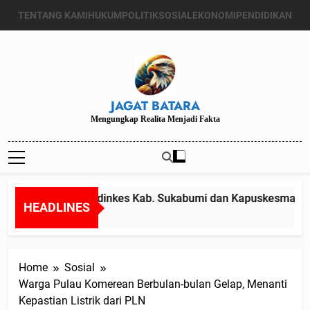
Skip
TENTANG KAMI
HUKUM
POLITIK
SOSIAL
EKONOMI
PENDIDIKAN
to
content
JAGAT BATARA
Mengungkap Realita Menjadi Fakta
Diduga Kadinkes Kab. Sukabumi dan Kapuskesmas mel
HEADLINES
Juli 24, 2024
Home
Sosial
Warga Pulau Komerean Berbulan-bulan Gelap, Menanti
Kepastian Listrik dari PLN