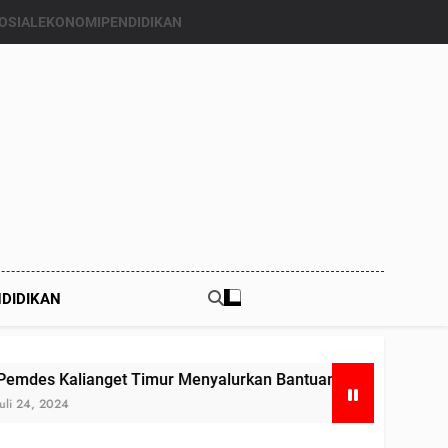
OSIAL
EKONOMI
PENDIDIKAN
DIDIKAN
ianget Timur Menyalurkan Bantuan Beras Bapang (Bantuan Pa