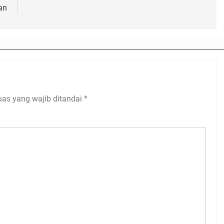
an
uas yang wajib ditandai
*