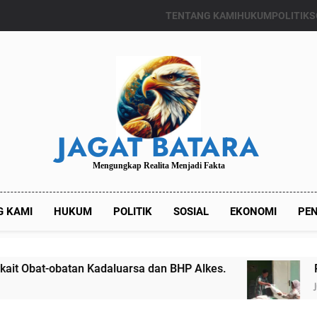
TENTANG KAMI
HUKUM
POLITIK
S
JAGAT BATARA
Mengungkap Realita Menjadi Fakta
G KAMI
HUKUM
POLITIK
SOSIAL
EKONOMI
PEN
atan Kadaluarsa dan BHP Alkes.
Pemdes Kal
Juli 24, 2024