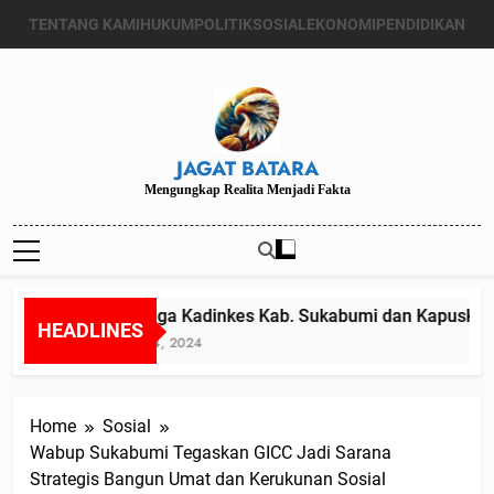
Skip
TENTANG KAMI
HUKUM
POLITIK
SOSIAL
EKONOMI
PENDIDIKAN
to
content
JAGAT BATARA
Mengungkap Realita Menjadi Fakta
Diduga Kadinkes Kab. Sukabumi dan Kapuskesma
HEADLINES
Juli 24, 2024
Home
Sosial
Wabup Sukabumi Tegaskan GICC Jadi Sarana
Strategis Bangun Umat dan Kerukunan Sosial