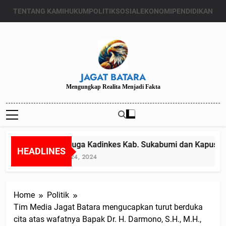
Skip
TENTANG KAMI
HUKUM
POLITIK
SOSIAL
EKONOMI
PENDIDIKAN
to
content
JAGAT BATARA
Mengungkap Realita Menjadi Fakta
Diduga Kadinkes Kab. Sukabumi dan Kapuskes
HEADLINES
Juli 24, 2024
Home
Politik
Tim Media Jagat Batara mengucapkan turut berduka
cita atas wafatnya Bapak Dr. H. Darmono, S.H., M.H.,