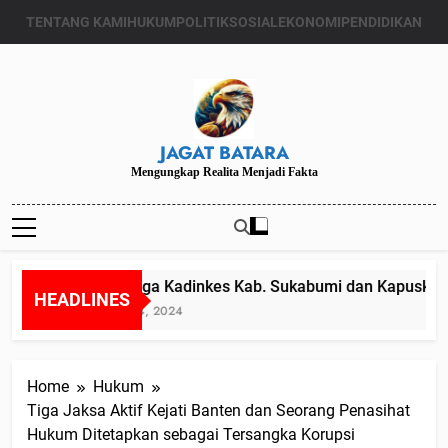
Skip
TENTANG KAMI
HUKUM
POLITIK
SOSIAL
EKONOMI
PENDIDIKAN
to
content
JAGAT BATARA
Mengungkap Realita Menjadi Fakta
Diduga Kadinkes Kab. Sukabumi dan Kapuskesma
HEADLINES
Juli 24, 2024
Home
Hukum
Tiga Jaksa Aktif Kejati Banten dan Seorang Penasihat
Hukum Ditetapkan sebagai Tersangka Korupsi