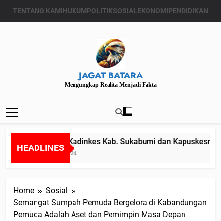
Skip
TENTANG KAMI
HUKUM
POLITIK
SOSIAL
EKONOMI
PENDIDIKAN
to
content
JAGAT BATARA
Mengungkap Realita Menjadi Fakta
Diduga Kadinkes Kab. Sukabumi dan Kapuskesmas mel
HEADLINES
Juli 24, 2024
Home
Sosial
Semangat Sumpah Pemuda Bergelora di Kabandungan
Pemuda Adalah Aset dan Pemimpin Masa Depan