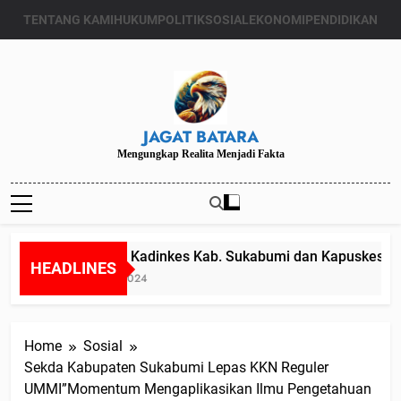
Skip
TENTANG KAMI
HUKUM
POLITIK
SOSIAL
EKONOMI
PENDIDIKAN
to
content
JAGAT BATARA
Mengungkap Realita Menjadi Fakta
Diduga Kadinkes Kab. Sukabumi dan Kapuskesmas m
HEADLINES
Juli 24, 2024
Home
Sosial
Sekda Kabupaten Sukabumi Lepas KKN Reguler
UMMI”Momentum Mengaplikasikan Ilmu Pengetahuan