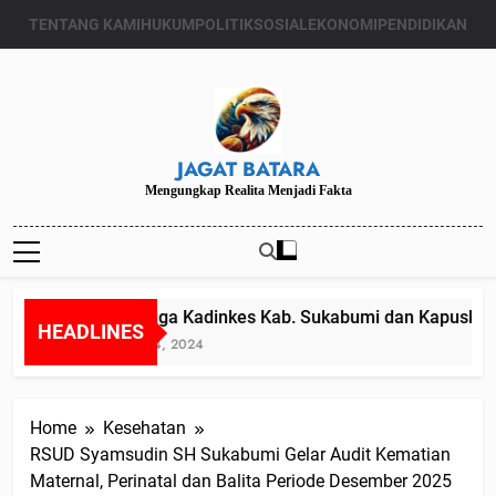
Skip
TENTANG KAMI
HUKUM
POLITIK
SOSIAL
EKONOMI
PENDIDIKAN
to
content
JAGAT BATARA
Mengungkap Realita Menjadi Fakta
Diduga Kadinkes Kab. Sukabumi dan Kapuskesma
HEADLINES
Juli 24, 2024
Home
Kesehatan
RSUD Syamsudin SH Sukabumi Gelar Audit Kematian
Maternal, Perinatal dan Balita Periode Desember 2025