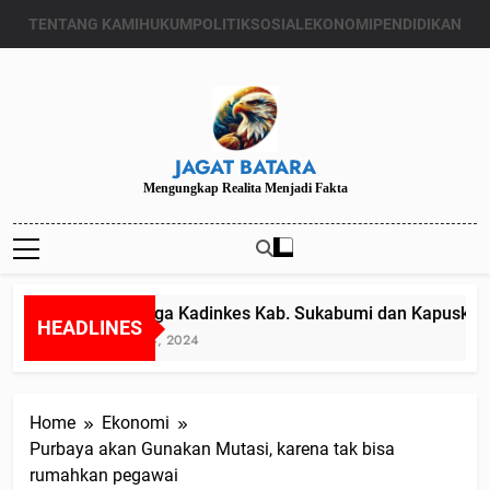
Skip
TENTANG KAMI
HUKUM
POLITIK
SOSIAL
EKONOMI
PENDIDIKAN
to
content
JAGAT BATARA
Mengungkap Realita Menjadi Fakta
Diduga Kadinkes Kab. Sukabumi dan Kapuskesma
HEADLINES
Juli 24, 2024
Home
Ekonomi
Purbaya akan Gunakan Mutasi, karena tak bisa
rumahkan pegawai