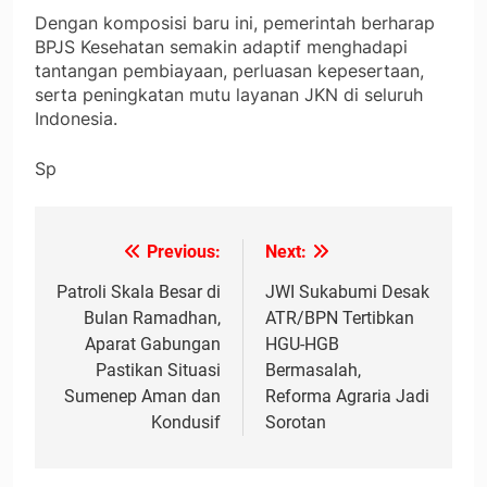
Dengan komposisi baru ini, pemerintah berharap
BPJS Kesehatan semakin adaptif menghadapi
tantangan pembiayaan, perluasan kepesertaan,
serta peningkatan mutu layanan JKN di seluruh
Indonesia.
Sp
Previous:
Next:
Navigasi
pos
Patroli Skala Besar di
JWI Sukabumi Desak
Bulan Ramadhan,
ATR/BPN Tertibkan
Aparat Gabungan
HGU-HGB
Pastikan Situasi
Bermasalah,
Sumenep Aman dan
Reforma Agraria Jadi
Kondusif
Sorotan