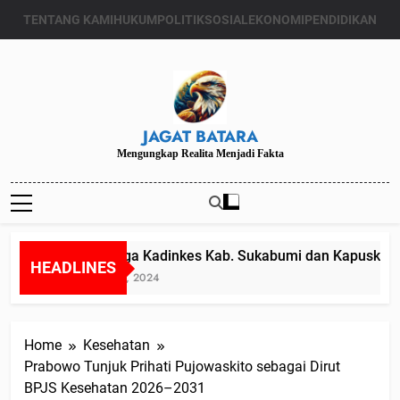
Skip
TENTANG KAMI
HUKUM
POLITIK
SOSIAL
EKONOMI
PENDIDIKAN
to
content
JAGAT BATARA
Mengungkap Realita Menjadi Fakta
Diduga Kadinkes Kab. Sukabumi dan Kapuskesmas
HEADLINES
Juli 24, 2024
Home
Kesehatan
Prabowo Tunjuk Prihati Pujowaskito sebagai Dirut
BPJS Kesehatan 2026–2031