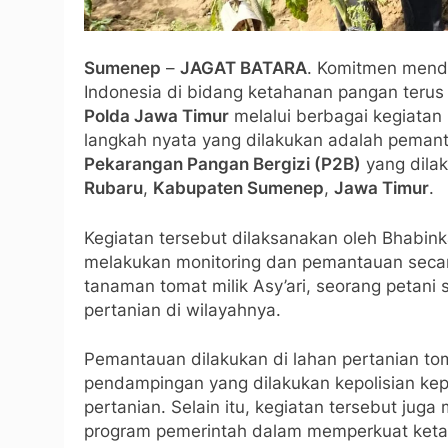
Sumenep
–
JAGAT BATARA
. Komitmen mendu
Indonesia di bidang ketahanan pangan terus
Polda Jawa Timur
melalui berbagai kegiata
langkah nyata yang dilakukan adalah pema
Pekarangan Pangan Bergizi (P2B)
yang dila
Rubaru
,
Kabupaten Sumenep
,
Jawa Timur
.
Kegiatan tersebut dilaksanakan oleh Bhabi
melakukan monitoring dan pemantauan seca
tanaman tomat milik Asy’ari, seorang petan
pertanian di wilayahnya.
Pemantauan dilakukan di lahan pertanian tom
pendampingan yang dilakukan kepolisian ke
pertanian. Selain itu, kegiatan tersebut jug
program pemerintah dalam memperkuat ketah