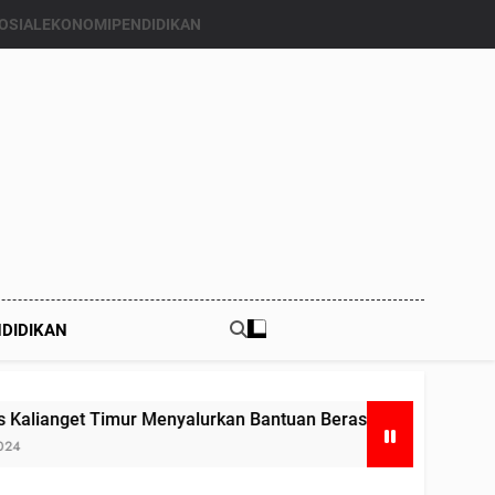
OSIAL
EKONOMI
PENDIDIKAN
DIDIKAN
yalurkan Bantuan Beras Bapang (Bantuan Pangan) ke Enam K