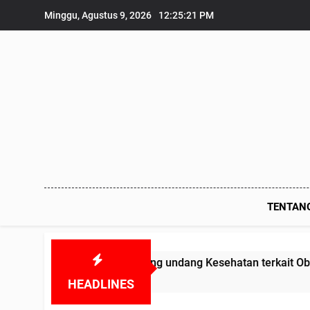
Skip
Minggu, Agustus 9, 2026
12:25:22 PM
to
content
TENTAN
r Undang undang Kesehatan terkait Obat-obatan Kadaluarsa
HEADLINES