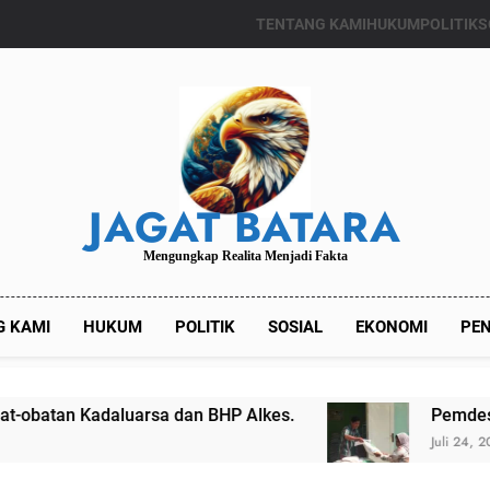
TENTANG KAMI
HUKUM
POLITIK
S
JAGAT BATARA
Mengungkap Realita Menjadi Fakta
G KAMI
HUKUM
POLITIK
SOSIAL
EKONOMI
PEN
 dan BHP Alkes.
Pemdes Kalianget Timur Men
Juli 24, 2024