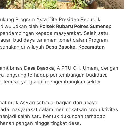
kung Program Asta Cita Presiden Republik
 diwujudkan oleh
Polsek Rubaru Polres Sumenep
n pendampingan kepada masyarakat. Salah satu
ntauan budidaya tanaman tomat dalam Program
ksanakan di wilayah
Desa Basoka
,
Kecamatan
nkamtibmas
Desa Basoka
, AIPTU CH. Umam, dengan
ra langsung terhadap perkembangan budidaya
i setempat yang aktif mengembangkan sektor
at milik Asy’ari sebagai bagian dari upaya
pada masyarakat dalam meningkatkan produktivitas
a menjadi salah satu bentuk dukungan terhadap
anan pangan hingga tingkat desa.