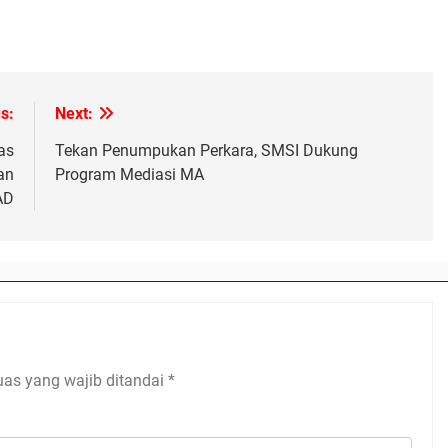
s:
Next:
as
Tekan Penumpukan Perkara, SMSI Dukung
an
Program Mediasi MA
AD
uas yang wajib ditandai
*