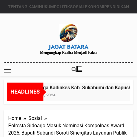
Skip
TENTANG KAMI
HUKUM
POLITIK
SOSIAL
EKONOMI
PENDIDIKAN
to
content
JAGAT BATARA
Mengungkap Realita Menjadi Fakta
Diduga Kadinkes Kab. Sukabumi dan Kapuskesma
HEADLINES
Juli 24, 2024
Home
Sosial
Polresta Sidoarjo Masuk Nominasi Kompolnas Award
2025, Bupati Subandi Soroti Sinergitas Layanan Publik