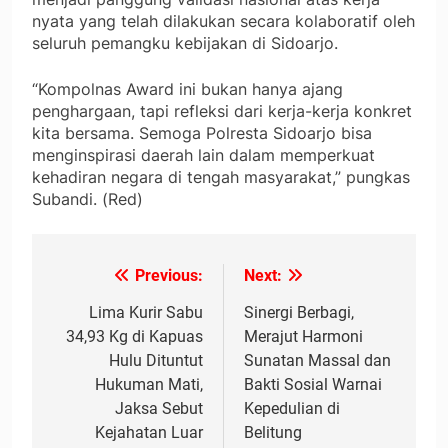
nyata yang telah dilakukan secara kolaboratif oleh
seluruh pemangku kebijakan di Sidoarjo.
“Kompolnas Award ini bukan hanya ajang
penghargaan, tapi refleksi dari kerja-kerja konkret
kita bersama. Semoga Polresta Sidoarjo bisa
menginspirasi daerah lain dalam memperkuat
kehadiran negara di tengah masyarakat,” pungkas
Subandi. (Red)
Previous:
Next:
Navigasi
pos
Lima Kurir Sabu
Sinergi Berbagi,
34,93 Kg di Kapuas
Merajut Harmoni
Hulu Dituntut
Sunatan Massal dan
Hukuman Mati,
Bakti Sosial Warnai
Jaksa Sebut
Kepedulian di
Kejahatan Luar
Belitung