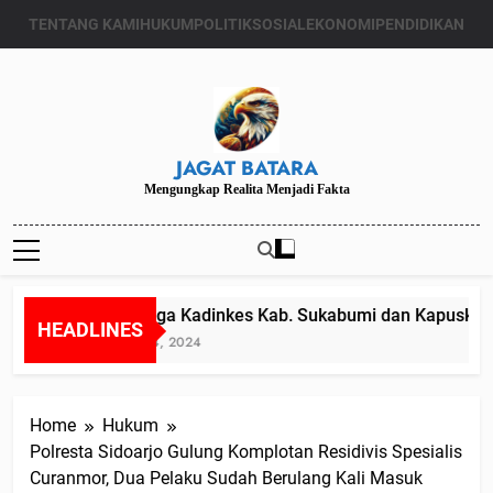
Skip
TENTANG KAMI
HUKUM
POLITIK
SOSIAL
EKONOMI
PENDIDIKAN
to
content
JAGAT BATARA
Mengungkap Realita Menjadi Fakta
Diduga Kadinkes Kab. Sukabumi dan Kapuskesma
HEADLINES
Juli 24, 2024
Home
Hukum
Polresta Sidoarjo Gulung Komplotan Residivis Spesialis
Curanmor, Dua Pelaku Sudah Berulang Kali Masuk