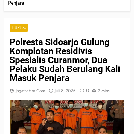
Penjara
HUKUM
Polresta Sidoarjo Gulung
Komplotan Residivis
Spesialis Curanmor, Dua
Pelaku Sudah Berulang Kali
Masuk Penjara
0
Jagatbatara.com
Juli 8, 2025
2 Mins