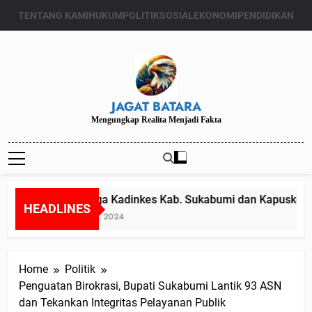
Skip
TENTANG KAMI
HUKUM
POLITIK
SOSIAL
EKONOMI
PENDIDIKAN
to
content
JAGAT BATARA
Mengungkap Realita Menjadi Fakta
Diduga Kadinkes Kab. Sukabumi dan Kapuskesmas
HEADLINES
Juli 24, 2024
Home
Politik
Penguatan Birokrasi, Bupati Sukabumi Lantik 93 ASN
dan Tekankan Integritas Pelayanan Publik