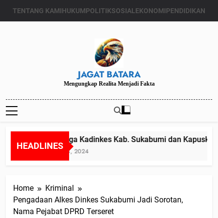
Skip
TENTANG KAMI
HUKUM
POLITIK
SOSIAL
EKONOMI
PENDIDIKAN
to
content
JAGAT BATARA
Mengungkap Realita Menjadi Fakta
Diduga Kadinkes Kab. Sukabumi dan Kapuskesma
HEADLINES
Juli 24, 2024
Home
Kriminal
Pengadaan Alkes Dinkes Sukabumi Jadi Sorotan,
Nama Pejabat DPRD Terseret