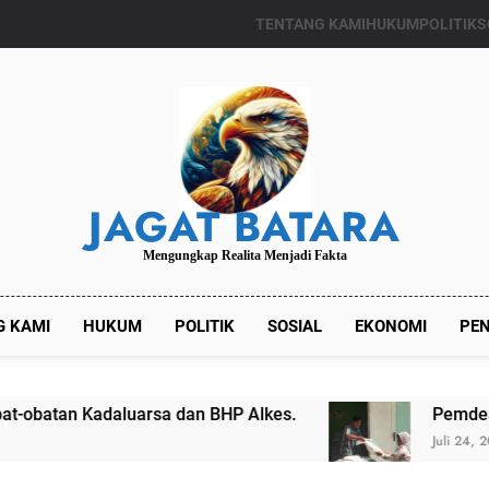
TENTANG KAMI
HUKUM
POLITIK
S
JAGAT BATARA
Mengungkap Realita Menjadi Fakta
G KAMI
HUKUM
POLITIK
SOSIAL
EKONOMI
PEN
Kadaluarsa dan BHP Alkes.
Pemdes Kalianget
Juli 24, 2024