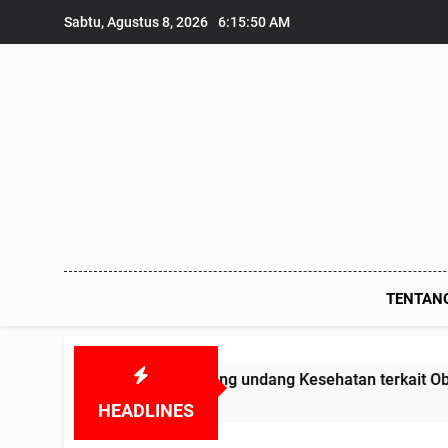
Skip
Sabtu, Agustus 8, 2026
6:15:50 AM
to
content
TENTAN
as melanggar Undang undang Kesehatan terkait Obat-obatan 
HEADLINES