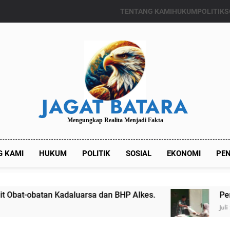
TENTANG KAMI
HUKUM
POLITIK
S
JAGAT BATARA
Mengungkap Realita Menjadi Fakta
G KAMI
HUKUM
POLITIK
SOSIAL
EKONOMI
PEN
 Kadaluarsa dan BHP Alkes.
Pemdes Kaliange
Juli 24, 2024