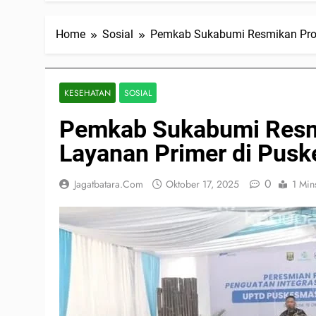
Home
Sosial
Pemkab Sukabumi Resmikan Prog
KESEHATAN
SOSIAL
Pemkab Sukabumi Resmi
Layanan Primer di Pus
0
Jagatbatara.com
Oktober 17, 2025
1 Min