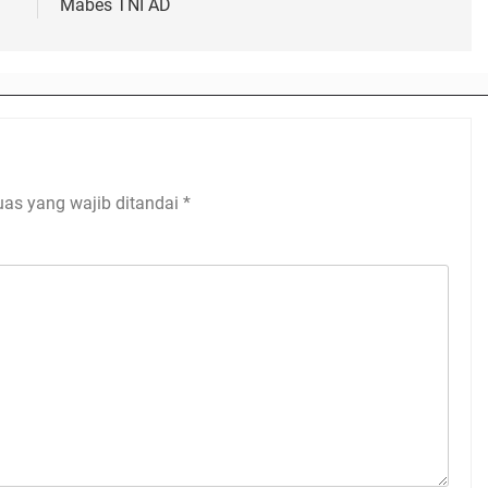
Mabes TNI AD
uas yang wajib ditandai
*