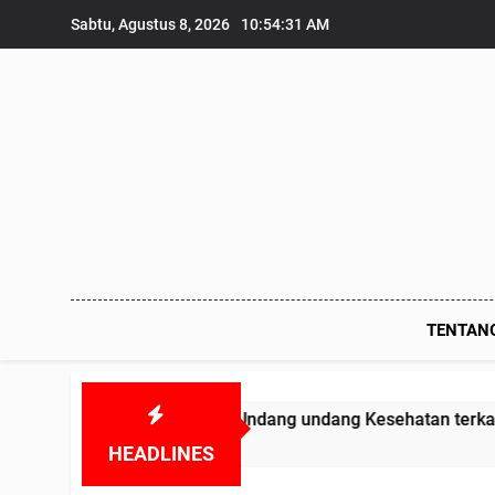
Skip
Sabtu, Agustus 8, 2026
10:54:32 AM
to
content
TENTAN
as melanggar Undang undang Kesehatan terkait Obat-obatan
HEADLINES