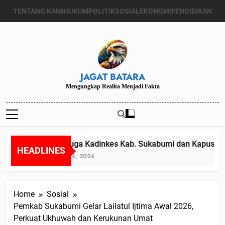
Skip
TENTANG KAMI
HUKUM
POLITIK
SOSIAL
EKONOMI
PENDIDIKAN
to
content
JAGAT BATARA
Mengungkap Realita Menjadi Fakta
Diduga Kadinkes Kab. Sukabumi dan Kapuskesma
HEADLINES
Juli 24, 2024
Home
Sosial
Pemkab Sukabumi Gelar Lailatul Ijtima Awal 2026,
Perkuat Ukhuwah dan Kerukunan Umat