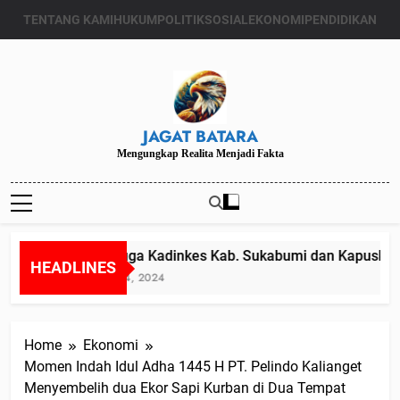
Skip
TENTANG KAMI
HUKUM
POLITIK
SOSIAL
EKONOMI
PENDIDIKAN
to
content
JAGAT BATARA
Mengungkap Realita Menjadi Fakta
Diduga Kadinkes Kab. Sukabumi dan Kapuskesma
HEADLINES
Juli 24, 2024
Home
Ekonomi
Momen Indah Idul Adha 1445 H PT. Pelindo Kalianget
Menyembelih dua Ekor Sapi Kurban di Dua Tempat