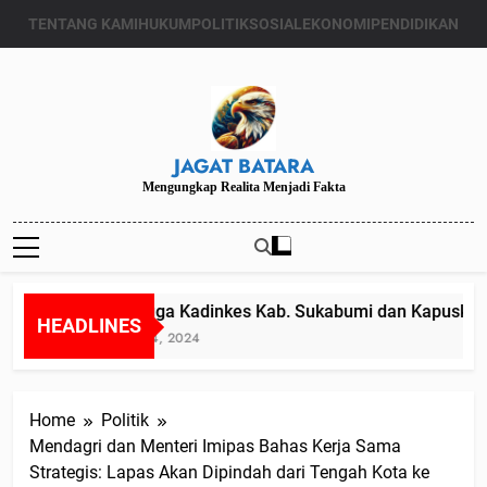
Skip
TENTANG KAMI
HUKUM
POLITIK
SOSIAL
EKONOMI
PENDIDIKAN
to
content
JAGAT BATARA
Mengungkap Realita Menjadi Fakta
Diduga Kadinkes Kab. Sukabumi dan Kapuskesma
HEADLINES
Juli 24, 2024
Home
Politik
Mendagri dan Menteri Imipas Bahas Kerja Sama
Strategis: Lapas Akan Dipindah dari Tengah Kota ke