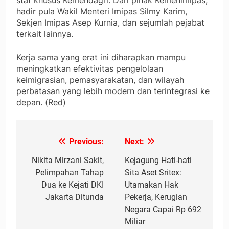
staf khusus Kemendagri. Dari pihak Kemenimipas,
hadir pula Wakil Menteri Imipas Silmy Karim,
Sekjen Imipas Asep Kurnia, dan sejumlah pejabat
terkait lainnya.
Kerja sama yang erat ini diharapkan mampu
meningkatkan efektivitas pengelolaan
keimigrasian, pemasyarakatan, dan wilayah
perbatasan yang lebih modern dan terintegrasi ke
depan. (Red)
Previous:
Next:
Navigasi
pos
Nikita Mirzani Sakit,
Kejagung Hati-hati
Pelimpahan Tahap
Sita Aset Sritex:
Dua ke Kejati DKI
Utamakan Hak
Jakarta Ditunda
Pekerja, Kerugian
Negara Capai Rp 692
Miliar