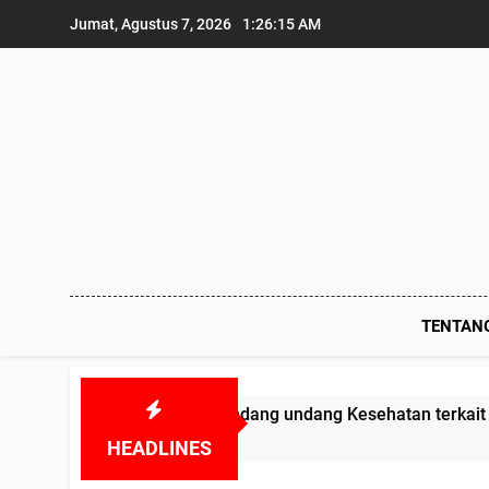
Skip
Jumat, Agustus 7, 2026
1:26:16 AM
to
content
TENTAN
 melanggar Undang undang Kesehatan terkait Obat-obatan K
HEADLINES