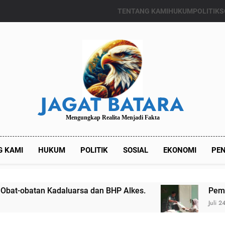
TENTANG KAMI
HUKUM
POLITIK
S
JAGAT BATARA
Mengungkap Realita Menjadi Fakta
G KAMI
HUKUM
POLITIK
SOSIAL
EKONOMI
PEN
adaluarsa dan BHP Alkes.
Pemdes Kalianget 
Juli 24, 2024