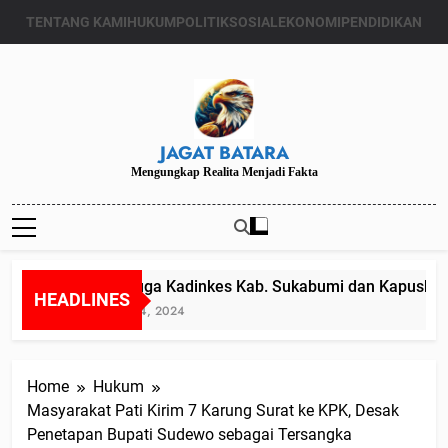
Skip
TENTANG KAMI
HUKUM
POLITIK
SOSIAL
EKONOMI
PENDIDIKAN
to
content
JAGAT BATARA
Mengungkap Realita Menjadi Fakta
Diduga Kadinkes Kab. Sukabumi dan Kapuskesma
HEADLINES
Juli 24, 2024
Home
Hukum
Masyarakat Pati Kirim 7 Karung Surat ke KPK, Desak
Penetapan Bupati Sudewo sebagai Tersangka