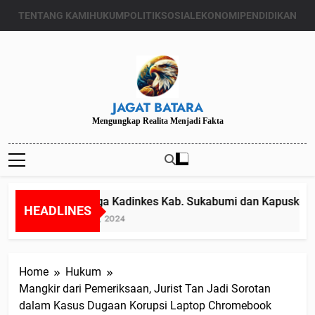
Skip
TENTANG KAMI
HUKUM
POLITIK
SOSIAL
EKONOMI
PENDIDIKAN
to
content
JAGAT BATARA
Mengungkap Realita Menjadi Fakta
Diduga Kadinkes Kab. Sukabumi dan Kapuskesmas
HEADLINES
Juli 24, 2024
Home
Hukum
Mangkir dari Pemeriksaan, Jurist Tan Jadi Sorotan
dalam Kasus Dugaan Korupsi Laptop Chromebook