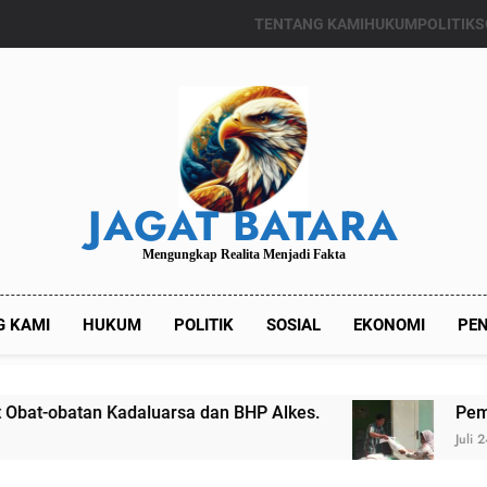
TENTANG KAMI
HUKUM
POLITIK
S
JAGAT BATARA
Mengungkap Realita Menjadi Fakta
G KAMI
HUKUM
POLITIK
SOSIAL
EKONOMI
PEN
daluarsa dan BHP Alkes.
Pemdes Kalianget T
Juli 24, 2024