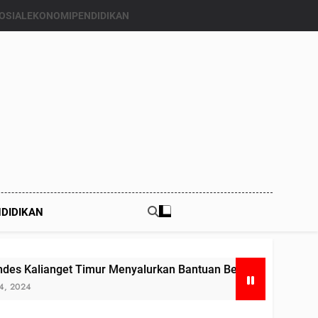
OSIAL
EKONOMI
PENDIDIKAN
DIDIKAN
imur Menyalurkan Bantuan Beras Bapang (Bantuan Pangan) ke