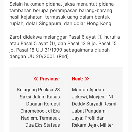
Selain hukuman pidana, jaksa menuntut pidana
tambahan berupa perampasan barang-barang
hasil kejahatan, termasuk uang dalam bentuk
rupiah, dolar Singapura, dan dolar Hong Kong.
Zarof didakwa melanggar Pasal 6 ayat (1) huruf a
atau Pasal 5 ayat (1), dan Pasal 12 B jo. Pasal 15
jo. Pasal 18 UU 31/1999 sebagaimana diubah
dengan UU 20/2001. (Red)
Previous:
Next:
Navigasi
pos
Kejagung Periksa 28
Mantan Ajudan
Saksi dalam Kasus
Jokowi, Mayjen TNI
Dugaan Korupsi
Deddy Suryadi Resmi
Chromebook di Era
Jabat Pangdam
Nadiem, Termasuk
Jaya: Profil dan
Dua Eks Stafsus
Rekam Jejak Militer