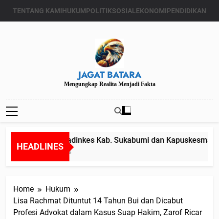
Skip
TENTANG KAMI
HUKUM
POLITIK
SOSIAL
EKONOMI
PENDIDIKAN
to
content
JAGAT BATARA
Mengungkap Realita Menjadi Fakta
Diduga Kadinkes Kab. Sukabumi dan Kapuskesmas mel
HEADLINES
Juli 24, 2024
Home
Hukum
Lisa Rachmat Dituntut 14 Tahun Bui dan Dicabut
Profesi Advokat dalam Kasus Suap Hakim, Zarof Ricar