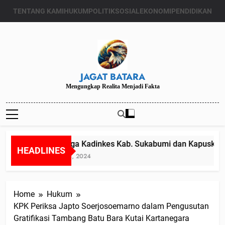
Skip
TENTANG KAMI
HUKUM
POLITIK
SOSIAL
EKONOMI
PENDIDIKAN
to
content
JAGAT BATARA
Mengungkap Realita Menjadi Fakta
Diduga Kadinkes Kab. Sukabumi dan Kapuskesmas
HEADLINES
Juli 24, 2024
Home
Hukum
KPK Periksa Japto Soerjosoemarno dalam Pengusutan
Gratifikasi Tambang Batu Bara Kutai Kartanegara