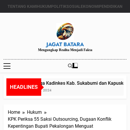
Skip
TENTANG KAMI
HUKUM
POLITIK
SOSIAL
EKONOMI
PENDIDIKAN
to
content
JAGAT BATARA
Mengungkap Realita Menjadi Fakta
Diduga Kadinkes Kab. Sukabumi dan Kapuskesmas
HEADLINES
Juli 24, 2024
Home
Hukum
KPK Periksa 55 Saksi Outsourcing, Dugaan Konflik
Kepentingan Bupati Pekalongan Menguat