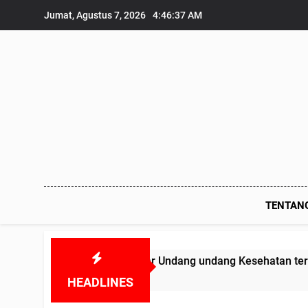
Skip
Jumat, Agustus 7, 2026
4:46:38 AM
to
content
TENTAN
kesmas melanggar Undang undang Kesehatan terkait Obat-oba
HEADLINES