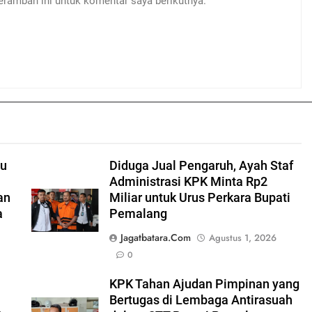
eramban ini untuk komentar saya berikutnya.
mu
Diduga Jual Pengaruh, Ayah Staf
Administrasi KPK Minta Rp2
an
Miliar untuk Urus Perkara Bupati
a
Pemalang
Jagatbatara.com
Agustus 1, 2026
0
KPK Tahan Ajudan Pimpinan yang
Bertugas di Lembaga Antirasuah