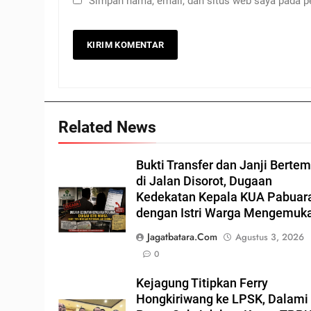
Simpan nama, email, dan situs web saya pada p
Related News
Bukti Transfer dan Janji Berte
di Jalan Disorot, Dugaan
Kedekatan Kepala KUA Pabuar
dengan Istri Warga Mengemuk
Jagatbatara.com
Agustus 3, 2026
0
Kejagung Titipkan Ferry
Hongkiriwang ke LPSK, Dalami