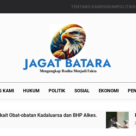
TENTANG KAMI
HUKUM
POLITIK
S
JAGAT BATARA
Mengungkap Realita Menjadi Fakta
G KAMI
HUKUM
POLITIK
SOSIAL
EKONOMI
PEN
tan Kadaluarsa dan BHP Alkes.
Pemdes Kali
Juli 24, 2024