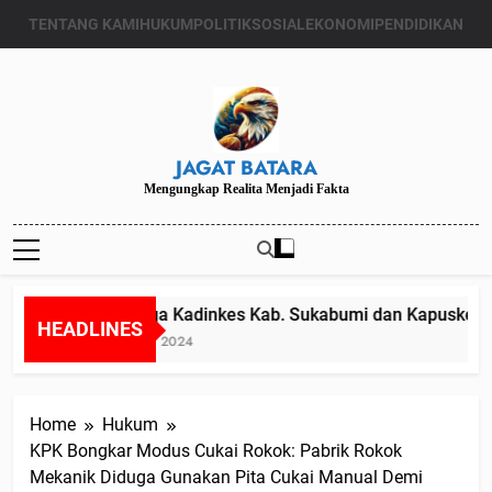
Skip
TENTANG KAMI
HUKUM
POLITIK
SOSIAL
EKONOMI
PENDIDIKAN
to
content
JAGAT BATARA
Mengungkap Realita Menjadi Fakta
Diduga Kadinkes Kab. Sukabumi dan Kapuskesmas
HEADLINES
Juli 24, 2024
Home
Hukum
KPK Bongkar Modus Cukai Rokok: Pabrik Rokok
Mekanik Diduga Gunakan Pita Cukai Manual Demi