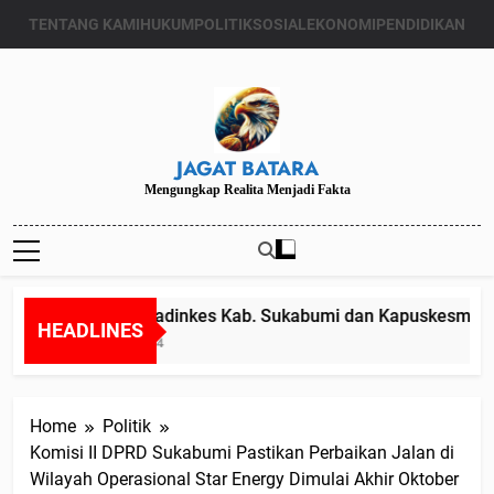
Skip
TENTANG KAMI
HUKUM
POLITIK
SOSIAL
EKONOMI
PENDIDIKAN
to
content
JAGAT BATARA
Mengungkap Realita Menjadi Fakta
Diduga Kadinkes Kab. Sukabumi dan Kapuskesmas mel
HEADLINES
Juli 24, 2024
Home
Politik
Komisi II DPRD Sukabumi Pastikan Perbaikan Jalan di
Wilayah Operasional Star Energy Dimulai Akhir Oktober