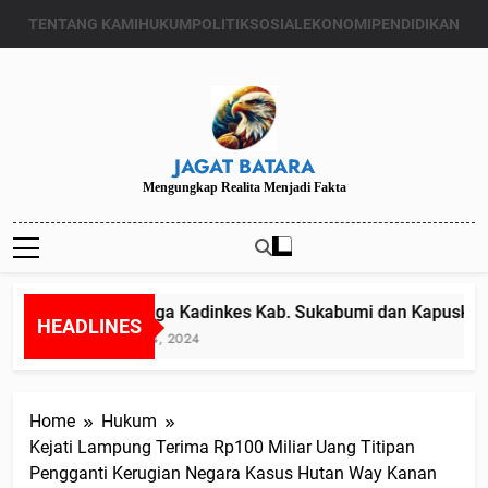
Skip
TENTANG KAMI
HUKUM
POLITIK
SOSIAL
EKONOMI
PENDIDIKAN
to
content
JAGAT BATARA
Mengungkap Realita Menjadi Fakta
Diduga Kadinkes Kab. Sukabumi dan Kapuskesma
HEADLINES
Juli 24, 2024
Home
Hukum
Kejati Lampung Terima Rp100 Miliar Uang Titipan
Pengganti Kerugian Negara Kasus Hutan Way Kanan