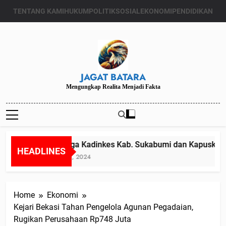
Skip
TENTANG KAMI
HUKUM
POLITIK
SOSIAL
EKONOMI
PENDIDIKAN
to
content
JAGAT BATARA
Mengungkap Realita Menjadi Fakta
Diduga Kadinkes Kab. Sukabumi dan Kapuskesma
HEADLINES
Juli 24, 2024
Home
Ekonomi
Kejari Bekasi Tahan Pengelola Agunan Pegadaian,
Rugikan Perusahaan Rp748 Juta