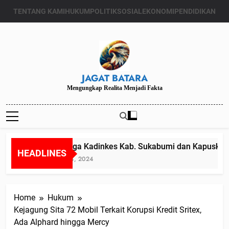
Skip
TENTANG KAMI
HUKUM
POLITIK
SOSIAL
EKONOMI
PENDIDIKAN
to
content
JAGAT BATARA
Mengungkap Realita Menjadi Fakta
Diduga Kadinkes Kab. Sukabumi dan Kapuskesma
HEADLINES
Juli 24, 2024
Home
Hukum
Kejagung Sita 72 Mobil Terkait Korupsi Kredit Sritex,
Ada Alphard hingga Mercy