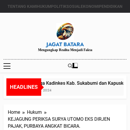
Skip
TENTANG KAMI
HUKUM
POLITIK
SOSIAL
EKONOMI
PENDIDIKAN
to
content
JAGAT BATARA
Mengungkap Realita Menjadi Fakta
Diduga Kadinkes Kab. Sukabumi dan Kapuskesmas
HEADLINES
Juli 24, 2024
Home
Hukum
KEJAGUNG PERIKSA SURYA UTOMO EKS DIRJEN
PAJAK, PURBAYA ANGKAT BICARA.