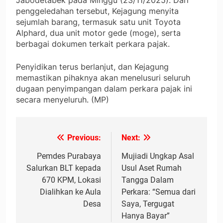
Jabodetabek pada Minggu (23/11/2025). Dari
penggeledahan tersebut, Kejagung menyita
sejumlah barang, termasuk satu unit Toyota
Alphard, dua unit motor gede (moge), serta
berbagai dokumen terkait perkara pajak.
Penyidikan terus berlanjut, dan Kejagung
memastikan pihaknya akan menelusuri seluruh
dugaan penyimpangan dalam perkara pajak ini
secara menyeluruh. (MP)
Previous:
Next:
Navigasi
pos
Pemdes Purabaya
Mujiadi Ungkap Asal
Salurkan BLT kepada
Usul Aset Rumah
670 KPM, Lokasi
Tangga Dalam
Dialihkan ke Aula
Perkara: “Semua dari
Desa
Saya, Tergugat
Hanya Bayar”