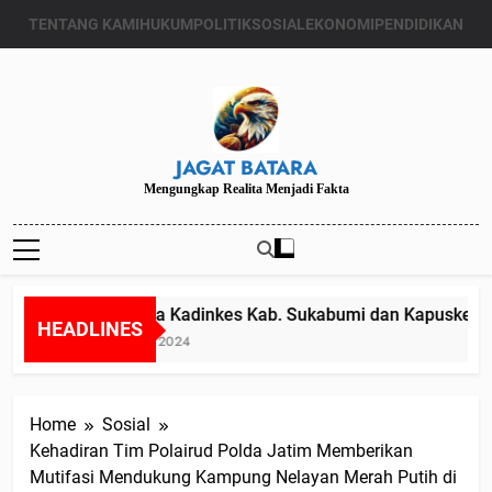
Skip
TENTANG KAMI
HUKUM
POLITIK
SOSIAL
EKONOMI
PENDIDIKAN
to
content
JAGAT BATARA
Mengungkap Realita Menjadi Fakta
Diduga Kadinkes Kab. Sukabumi dan Kapuskesmas
HEADLINES
Juli 24, 2024
Home
Sosial
Kehadiran Tim Polairud Polda Jatim Memberikan
Mutifasi Mendukung Kampung Nelayan Merah Putih di