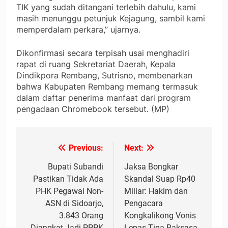
TIK yang sudah ditangani terlebih dahulu, kami
masih menunggu petunjuk Kejagung, sambil kami
memperdalam perkara,” ujarnya.
Dikonfirmasi secara terpisah usai menghadiri
rapat di ruang Sekretariat Daerah, Kepala
Dindikpora Rembang, Sutrisno, membenarkan
bahwa Kabupaten Rembang memang termasuk
dalam daftar penerima manfaat dari program
pengadaan Chromebook tersebut. (MP)
Previous:
Next:
Navigasi
pos
Bupati Subandi
Jaksa Bongkar
Pastikan Tidak Ada
Skandal Suap Rp40
PHK Pegawai Non-
Miliar: Hakim dan
ASN di Sidoarjo,
Pengacara
3.843 Orang
Kongkalikong Vonis
Diangkat Jadi PPPK
Lepas Tiga Raksasa