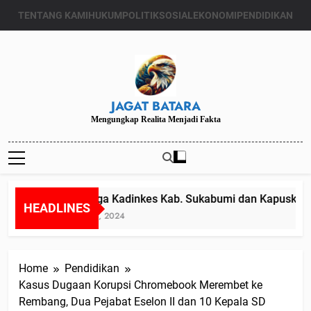
Skip
TENTANG KAMI
HUKUM
POLITIK
SOSIAL
EKONOMI
PENDIDIKAN
to
content
JAGAT BATARA
Mengungkap Realita Menjadi Fakta
Diduga Kadinkes Kab. Sukabumi dan Kapuskesmas
HEADLINES
Juli 24, 2024
Home
Pendidikan
Kasus Dugaan Korupsi Chromebook Merembet ke
Rembang, Dua Pejabat Eselon II dan 10 Kepala SD