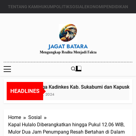
Skip
TENTANG KAMI
HUKUM
POLITIK
SOSIAL
EKONOMI
PENDIDIKAN
to
content
JAGAT BATARA
Mengungkap Realita Menjadi Fakta
Diduga Kadinkes Kab. Sukabumi dan Kapuskesmas
HEADLINES
Juli 24, 2024
Home
Sosial
Kapal Hulalo Diberangkatkan hingga Pukul 12.06 WIB,
Mulor Dua Jam Penumpang Resah Bertahan di Dalam