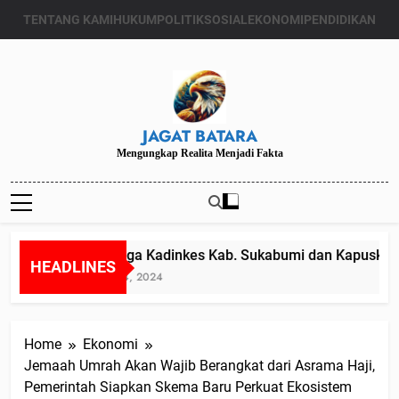
Skip
TENTANG KAMI
HUKUM
POLITIK
SOSIAL
EKONOMI
PENDIDIKAN
to
content
JAGAT BATARA
Mengungkap Realita Menjadi Fakta
Diduga Kadinkes Kab. Sukabumi dan Kapuskesma
HEADLINES
Juli 24, 2024
Home
Ekonomi
Jemaah Umrah Akan Wajib Berangkat dari Asrama Haji,
Pemerintah Siapkan Skema Baru Perkuat Ekosistem