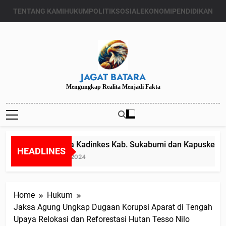
Skip
TENTANG KAMI
HUKUM
POLITIK
SOSIAL
EKONOMI
PENDIDIKAN
to
content
JAGAT BATARA
Mengungkap Realita Menjadi Fakta
Diduga Kadinkes Kab. Sukabumi dan Kapuskesmas m
HEADLINES
Juli 24, 2024
Home
Hukum
Jaksa Agung Ungkap Dugaan Korupsi Aparat di Tengah
Upaya Relokasi dan Reforestasi Hutan Tesso Nilo