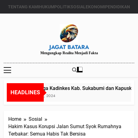
Skip
TENTANG KAMI
HUKUM
POLITIK
SOSIAL
EKONOMI
PENDIDIKAN
to
content
JAGAT BATARA
Mengungkap Realita Menjadi Fakta
Diduga Kadinkes Kab. Sukabumi dan Kapuskesmas
HEADLINES
Juli 24, 2024
Home
Sosial
Hakim Kasus Korupsi Jalan Sumut Syok Rumahnya
Terbakar: Semua Habis Tak Bersisa