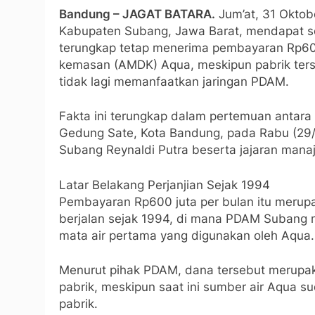
Bandung – JAGAT BATARA.
Jum’at, 31 Oktob
Kabupaten Subang, Jawa Barat, mendapat sor
terungkap tetap menerima pembayaran Rp600 
kemasan (AMDK) Aqua, meskipun pabrik terse
tidak lagi memanfaatkan jaringan PDAM.
Fakta ini terungkap dalam pertemuan antara
Gedung Sate, Kota Bandung, pada Rabu (29/1
Subang Reynaldi Putra beserta jajaran ma
Latar Belakang Perjanjian Sejak 1994
Pembayaran Rp600 juta per bulan itu merupa
berjalan sejak 1994, di mana PDAM Subang me
mata air pertama yang digunakan oleh Aqua.
Menurut pihak PDAM, dana tersebut merupak
pabrik, meskipun saat ini sumber air Aqua s
pabrik.