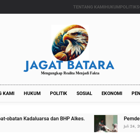
TENTANG KAMI
HUKUM
POLITIK
S
JAGAT BATARA
Mengungkap Realita Menjadi Fakta
G KAMI
HUKUM
POLITIK
SOSIAL
EKONOMI
PEN
aluarsa dan BHP Alkes.
Pemdes Kalianget Ti
Juli 24, 2024