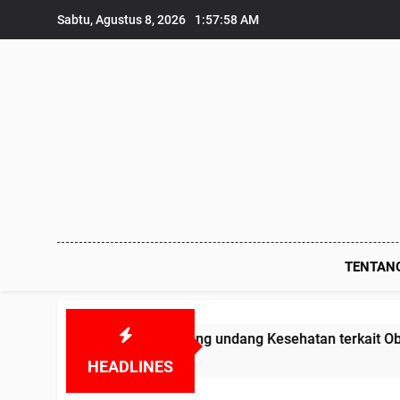
Skip
Sabtu, Agustus 8, 2026
1:57:58 AM
to
content
TENTAN
elanggar Undang undang Kesehatan terkait Obat-obatan Kad
HEADLINES