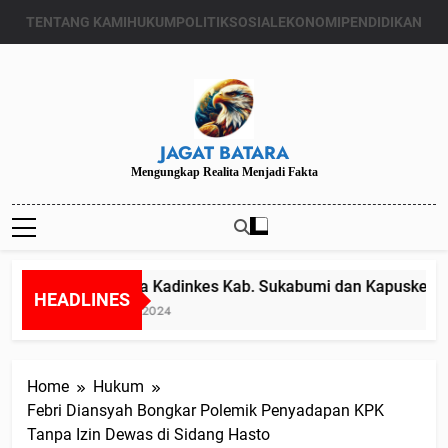
Skip
TENTANG KAMI
HUKUM
POLITIK
SOSIAL
EKONOMI
PENDIDIKAN
to
content
JAGAT BATARA
Mengungkap Realita Menjadi Fakta
Diduga Kadinkes Kab. Sukabumi dan Kapuskesmas 
HEADLINES
Juli 24, 2024
Home
Hukum
Febri Diansyah Bongkar Polemik Penyadapan KPK
Tanpa Izin Dewas di Sidang Hasto