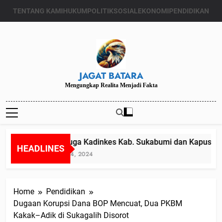
Skip
TENTANG KAMI
HUKUM
POLITIK
SOSIAL
EKONOMI
PENDIDIKAN
to
content
JAGAT BATARA
Mengungkap Realita Menjadi Fakta
Diduga Kadinkes Kab. Sukabumi dan Kapuskesma
HEADLINES
Juli 24, 2024
Home
Pendidikan
Dugaan Korupsi Dana BOP Mencuat, Dua PKBM
Kakak–Adik di Sukagalih Disorot