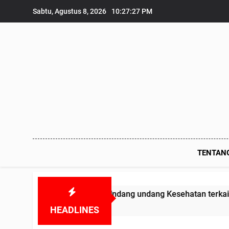
Skip
Sabtu, Agustus 8, 2026
10:27:28 PM
to
content
TENTAN
melanggar Undang undang Kesehatan terkait Obat-obatan Ka
HEADLINES