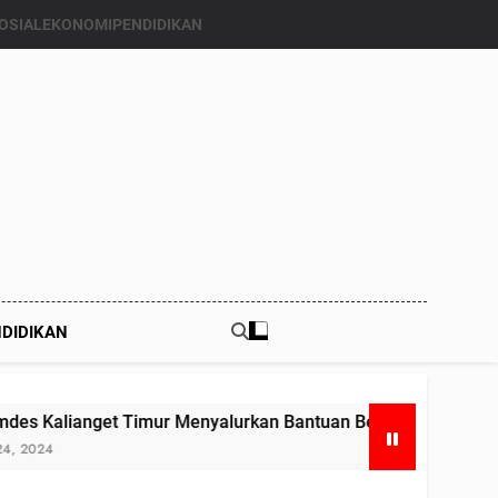
OSIAL
EKONOMI
PENDIDIKAN
DIDIKAN
imur Menyalurkan Bantuan Beras Bapang (Bantuan Pangan) k