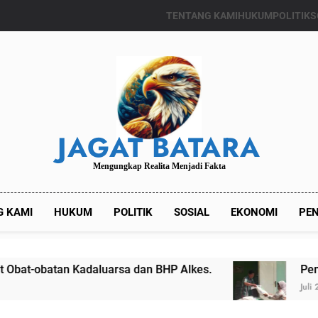
TENTANG KAMI
HUKUM
POLITIK
S
JAGAT BATARA
Mengungkap Realita Menjadi Fakta
G KAMI
HUKUM
POLITIK
SOSIAL
EKONOMI
PEN
daluarsa dan BHP Alkes.
Pemdes Kalianget T
Juli 24, 2024