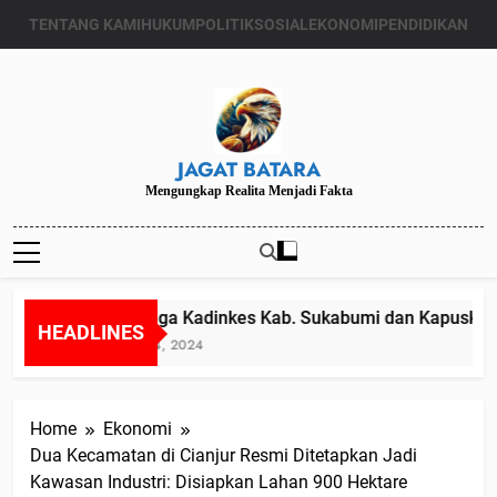
Skip
TENTANG KAMI
HUKUM
POLITIK
SOSIAL
EKONOMI
PENDIDIKAN
to
content
JAGAT BATARA
Mengungkap Realita Menjadi Fakta
Diduga Kadinkes Kab. Sukabumi dan Kapuskesma
HEADLINES
Juli 24, 2024
Home
Ekonomi
Dua Kecamatan di Cianjur Resmi Ditetapkan Jadi
Kawasan Industri: Disiapkan Lahan 900 Hektare