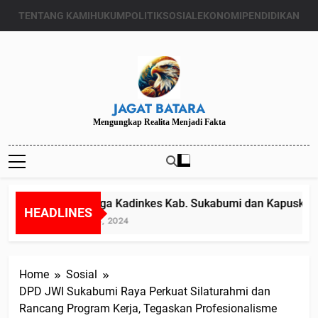
Skip
TENTANG KAMI
HUKUM
POLITIK
SOSIAL
EKONOMI
PENDIDIKAN
to
content
JAGAT BATARA
Mengungkap Realita Menjadi Fakta
Diduga Kadinkes Kab. Sukabumi dan Kapuskesmas
HEADLINES
Juli 24, 2024
Home
Sosial
DPD JWI Sukabumi Raya Perkuat Silaturahmi dan
Rancang Program Kerja, Tegaskan Profesionalisme