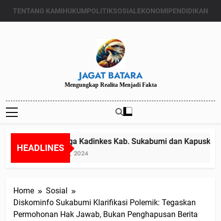
Skip
TENTANG KAMI
HUKUM
POLITIK
SOSIAL
EKONOMI
PENDIDIKAN
to
content
JAGAT BATARA
Mengungkap Realita Menjadi Fakta
Diduga Kadinkes Kab. Sukabumi dan Kapuskesmas
HEADLINES
Juli 24, 2024
Home
Sosial
Diskominfo Sukabumi Klarifikasi Polemik: Tegaskan
Permohonan Hak Jawab, Bukan Penghapusan Berita