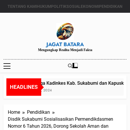
Skip
TENTANG KAMI
HUKUM
POLITIK
SOSIAL
EKONOMI
PENDIDIKAN
to
content
JAGAT BATARA
Mengungkap Realita Menjadi Fakta
Diduga Kadinkes Kab. Sukabumi dan Kapuskesmas
HEADLINES
Juli 24, 2024
Home
Pendidikan
Disdik Sukabumi Sosialisasikan Permendikdasmen
Nomor 6 Tahun 2026, Dorong Sekolah Aman dan