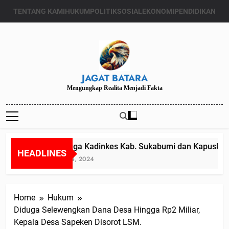
Skip
TENTANG KAMI
HUKUM
POLITIK
SOSIAL
EKONOMI
PENDIDIKAN
to
content
JAGAT BATARA
Mengungkap Realita Menjadi Fakta
Diduga Kadinkes Kab. Sukabumi dan Kapuskesma
HEADLINES
Juli 24, 2024
Home
Hukum
Diduga Selewengkan Dana Desa Hingga Rp2 Miliar,
Kepala Desa Sapeken Disorot LSM.